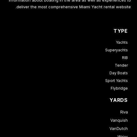
information about boating in the area as well as experiences to
deliver the most comprehensive Miami Yacht rental website.
TYPE
Yachts
Superyachts
RIB
Tender
Day Boats
Sport Yachts
Flybridge
YARDS
Riva
Vanquish
VanDutch
Wajer