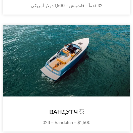
32 قدماً – فاندوتش – 1,500 دولار أمريكي
ВАНДУТЧ 32
32ft – Vandutch – $1,500