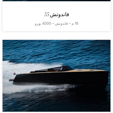
فاندوتش 55
16 م – فاندوتش – 4000 يورو