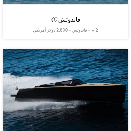
فاندوتش 40
12م – فاندوتش – 2,800 دولار أمريكي