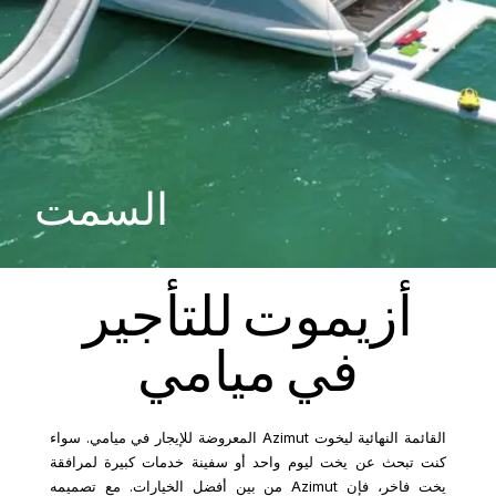
السمت
أزيموت للتأجير
في ميامي
القائمة النهائية ليخوت Azimut المعروضة للإيجار في ميامي. سواء
كنت تبحث عن يخت ليوم واحد أو سفينة خدمات كبيرة لمرافقة
يخت فاخر، فإن Azimut من بين أفضل الخيارات. مع تصميمه