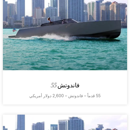
فاندوتش 55
55 قدماً – فاندوتش – 2,600 دولار أمريكي