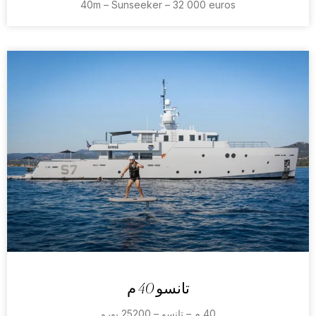
40m – Sunseeker – 32 000 euros
تانسو 40 م
40 م – تانسو – 25200 يورو