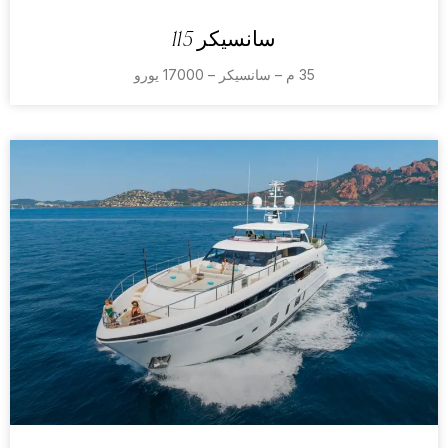
سانسيكر 115
35 م – سانسيكر – 17000 يورو