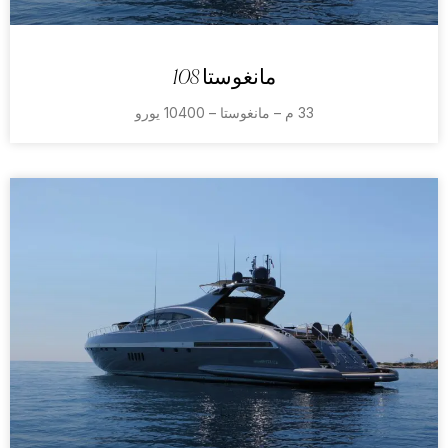
مانغوستا 108
33 م – مانغوستا – 10400 يورو