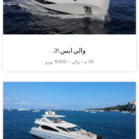
والي ايس 26
26 م – والي – 15400 يورو