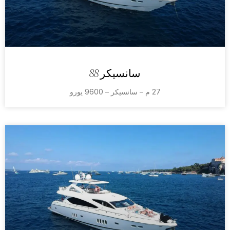
سانسيكر 88
27 م – سانسيكر – 9600 يورو