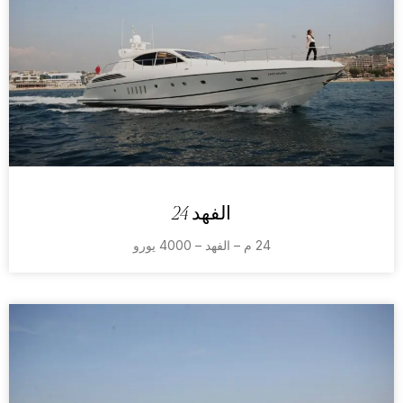
الفهد 24
24 م – الفهد – 4000 يورو