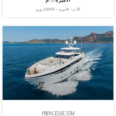
الأميرة 35 م
35 م – الأميرة – 24000 يورو
PRINCESSE 35M