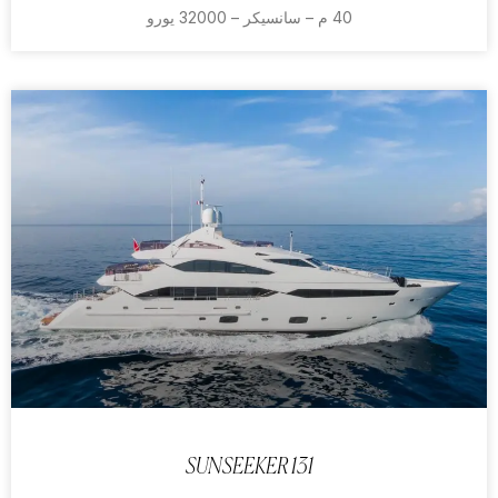
40 م – سانسيكر – 32000 يورو
SUNSEEKER 131