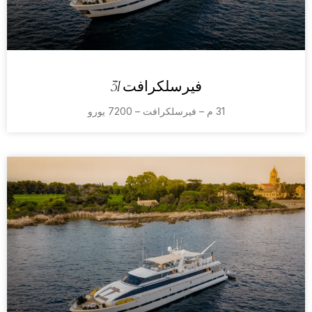
فيرسلكرافت 31
31 م – فيرسلكرافت – 7200 يورو