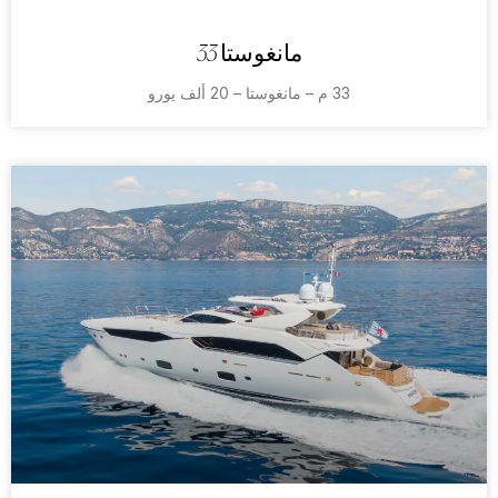
مانغوستا 33
33 م – مانغوستا – 20 ألف يورو