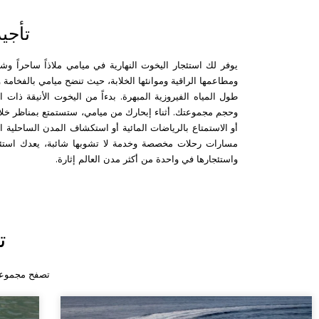
تأجي
يوفر لك استئجار اليخوت النهارية في ميامي ملاذاً ساحراً وش
ومطاعمها الراقية وموانئها الخلابة، حيث تنضح ميامي بالفخامة 
طول المياه الفيروزية المبهرة. بدءاً من اليخوت الأنيقة ذات 
وحجم مجموعتك. أثناء إبحارك من ميامي، ستستمتع بمناظر خل
أو الاستمتاع بالرياضات المائية أو استكشاف المدن الساحلية ا
مسارات رحلات مخصصة وخدمة لا تشوبها شائبة، يعدك استئجار
واستئجارها في واحدة من أكثر مدن العالم إثارة.
ت
تصفح مجموعتن