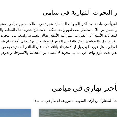
ر اليخوت النهارية في ميامي
اعرياً في واحدة من أكثر الوجهات الساحلية شهرة في العالم. تشتهر ميامي بمشهد 
والسحر. من خلال استئجار يخت ليوم واحد، يمكنك الاستمتاع بتجربة مثال الفخامة والر
المحركات الأنيقة إلى القوارب الشراعية الأنيقة، هناك مجموعة واسعة من اليخوت ا
ابة للساحل والشواطئ البكر والخلجان المنعزلة. سواء كنت ترغب في أخذ حمام 
لمجاورة مثل فورت لودرديل أو الاسترخاء بأناقة تامة، فإن الطاقم المحترف يضمن تل
 يخت ليوم واحد في ميامي بتجربة لا تُنسى من الفخامة والاسترخاء والجوهر ا
أجير نهاري في ميامي
ا المختارة من أرقى اليخوت المعروضة للإيجار في ميامي: