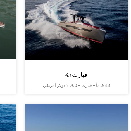
فيارت 43
43 قدماً – فيارت – 2,700 دولار أمريكي