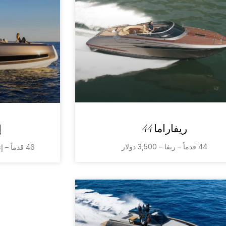
ريفاراما 44
إ
44 قدماً – ريفا – 3,500 دولار
46 قدماً – إنفيكتوس – 4,800 دولار أمريكي