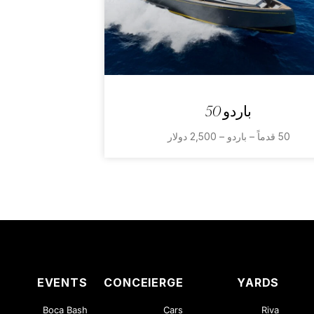
باردو 50
50 قدماً – باردو – 2,500 دولار
EVENTS
CONCEIERGE
YARDS
Boca Bash
Cars
Riva