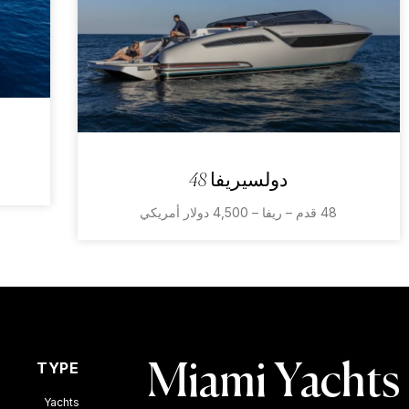
دولسيريفا 48
48 قدم – ريفا – 4,500 دولار أمريكي
TYPE
Miami Yachts
Yachts