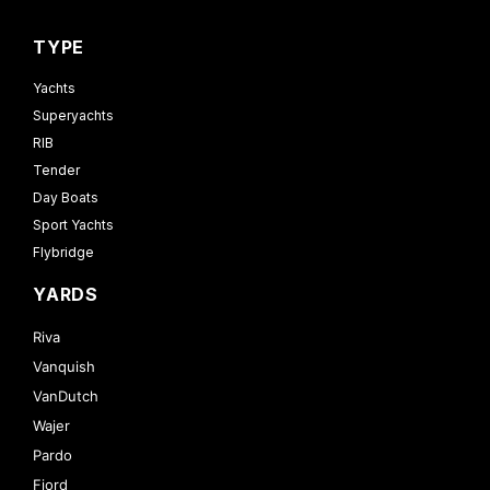
TYPE
Yachts
Superyachts
RIB
Tender
Day Boats
Sport Yachts
Flybridge
YARDS
Riva
Vanquish
VanDutch
Wajer
Pardo
Fjord