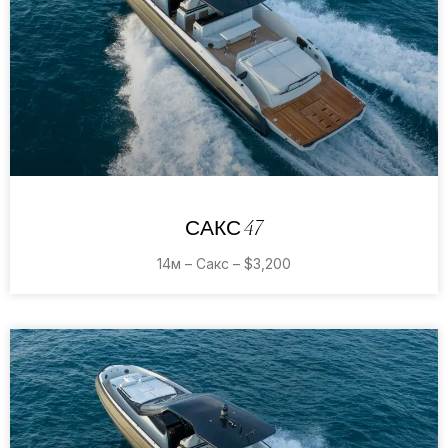
САКС 47
14м – Сакс – $3,200