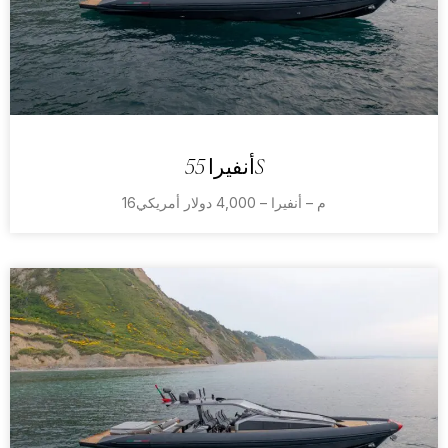
أنفيرا 55S
16م – أنفيرا – 4,000 دولار أمريكي