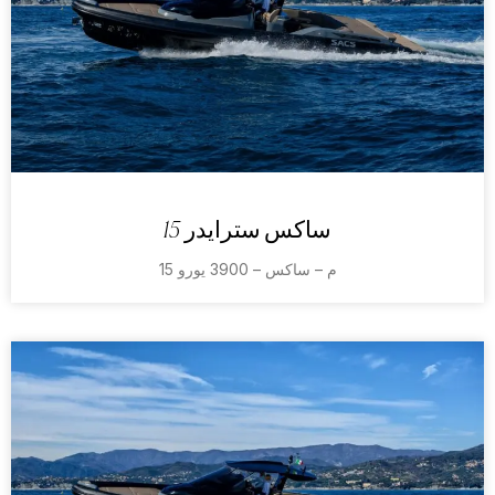
ساكس سترايدر 15
15 م – ساكس – 3900 يورو