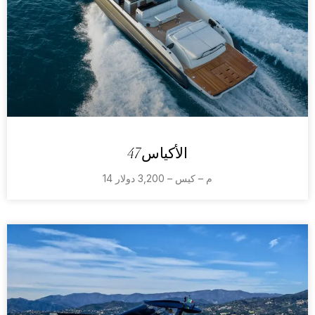
الأكياس 47
14 م – كيس – 3,200 دولار