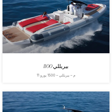
بيريللي 1100
11 م – بيريللي – 1500 يورو