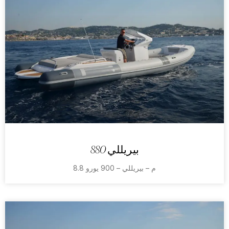
بيريللي 880
8.8 م – بيريللي – 900 يورو