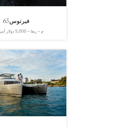
فيرتوس 63
19م – ريفا – 5,000 دولار أمريكي