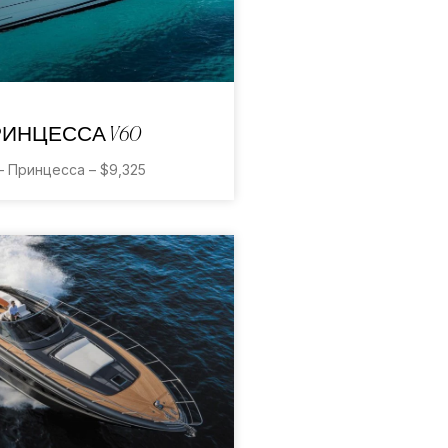
ИНЦЕССА V60
– Принцесса – $9,325