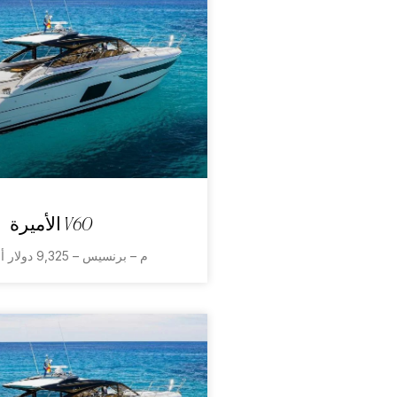
الأميرة V60
18م – برنسيس – 9,325 دولار أمريكي