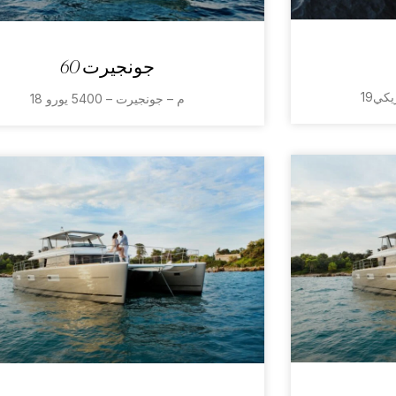
جونجيرت 60
18 م – جونجيرت – 5400 يورو