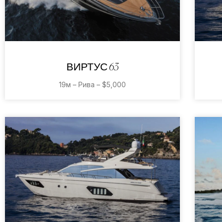
ВИРТУС 63
19м – Рива – $5,000