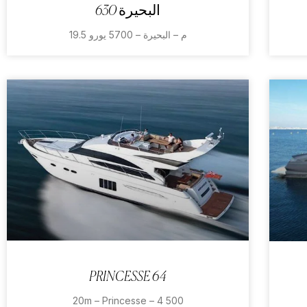
البحيرة 630
19.5 م – البحيرة – 5700 يورو
PRINCESSE 64
20m – Princesse – 4 500