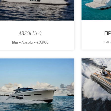
ПР
ABSOLU 60
18м 
18m – Absolu – €3,960