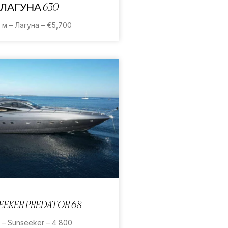
ЛАГУНА 630
5 м – Лагуна – €5,700
EEKER PREDATOR 68
 – Sunseeker – 4 800