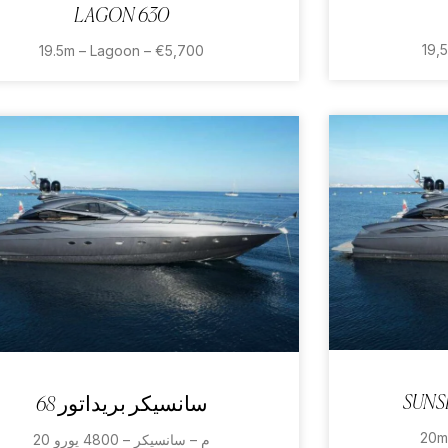
LAGON 630
19,
19.5m – Lagoon – €5,700
SUNS
سانسيكر بريداتور 68
20m
20 م – سانسيكر – 4800 يورو