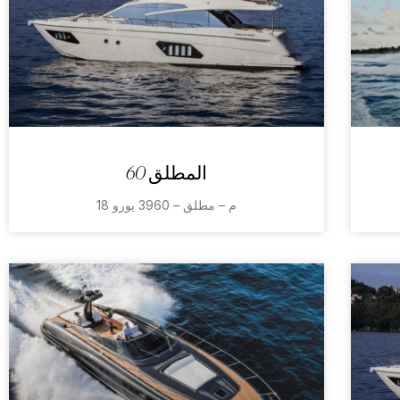
المطلق 60
18 م – مطلق – 3960 يورو