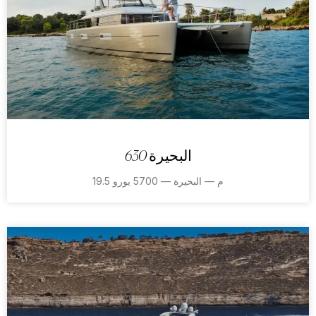
البحيرة 630
19.5 م — البحيرة — 5700 يورو