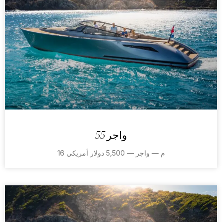
واجر 55
16 م — واجر — 5,500 دولار أمريكي