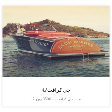
جي كرافت 42
12 م — جي كرافت — 3500 يورو