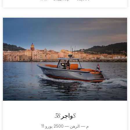
واجر 38S
11 م — الرهن — 2500 يورو