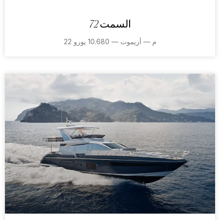
السمت 72
22 م — أزيموت — 10.680 يورو