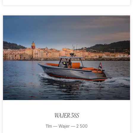
WAJER 38S
11m — Wajer — 2 500