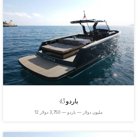
باردو 43
12 مليون دولار — باردو — 3,750 دولار