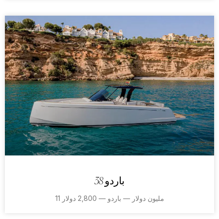
باردو 38
11 مليون دولار — باردو — 2,800 دولار