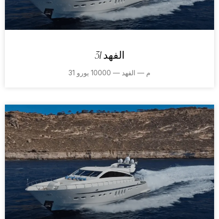
الفهد 31
31 م — الفهد — 10000 يورو