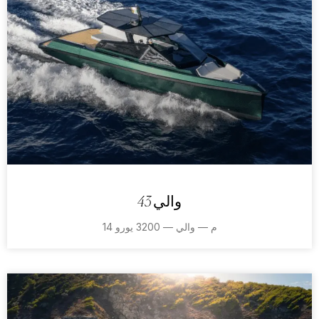
والي 43
14 م — والي — 3200 يورو