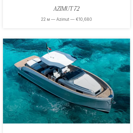
AZIMUT 72
22 м — Azimut — €10,680