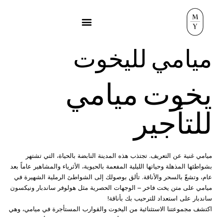
ميامي لليخوت
يخوت ميامي
للتأجير
ميامي غنية عن التعريف. تجتذب هذه المدينة النابضة بالحياة، التي تشتهر
بشواطئها المذهلة وحياتها الليلية المفعمة بالحيوية، الأثرياء والمشاهير عاماً بعد
عام، وتشعّ بالسحر والأناقة. تألق بوصولك إلى الشواطئ الرملية الشهيرة في
ميامي على متن يخت فاخر – الوجهات الحصرية مثل هولوفر ساندبار ونيكسون
ساندبار على استعداد للترحيب بك بأناقة!
اكتشف مجموعتنا الاستثنائية من اليخوت والقوارب المستأجرة في ميامي، وهي