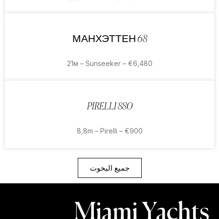
МАНХЭТТЕН 68
21м – Sunseeker – €6,480
PIRELLI 880
8,8m – Pirelli – €900
جميع اليخوت
Miami Yachts