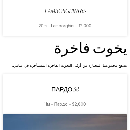
LAMBORGHINI 63
20m – Lamborghini – 12 000
يخوت فاخرة
تصفح مجموعتنا المختارة من أرقى اليخوت الفاخرة المستأجرة في ميامي:
ПАРДО 38
11м – Пардо – $2,800