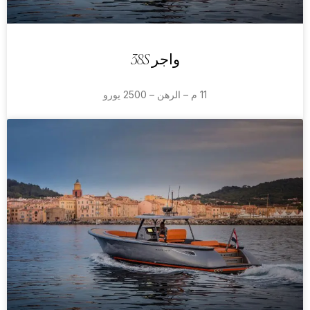
واجر 38S
11 م – الرهن – 2500 يورو