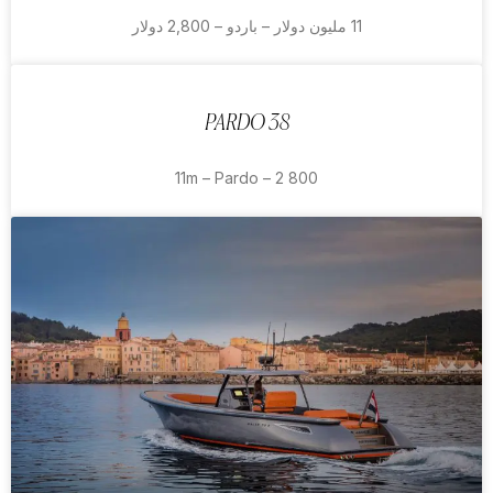
11 مليون دولار – باردو – 2,800 دولار
PARDO 38
11m – Pardo – 2 800