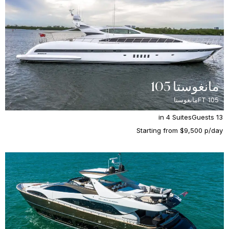
مانغوستا 105
105 FT
مانغوستا
in 4 Suites
13 Guests
Starting from $9,500 p/day