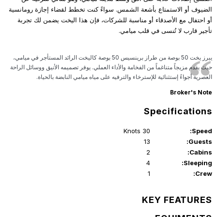
الضيوف أو الاستمتاع بأشعة الشمس. سواءً كنت تخطط لقضاء إجازة رومانسية
أو احتفال مع الأصدقاء أو مناسبة للشركات، فإن هذا اليخت يضمن لك تجربة
تأجير قارب لا تُنسى في قلب ميامي.
يبرز يخت 50 بوصة من طراز برينسيس 50 بوصة كاليخت الرائد المستأجر في ميامي،
حيث يقدم مزيجاً متناغماً من الفخامة والأداء العملي. يوفر تصميمه الأنيق ووسائل الراحة
العصرية أجواءً إستثنائية للإسترخاء والترفيه على مياه ميامي النابضة بالحياة.
Broker's Note
Specifications
30 Knots
Speed:
13
Guests:
2
Cabins:
4
Sleeping:
1
Crew:
KEY FEATURES