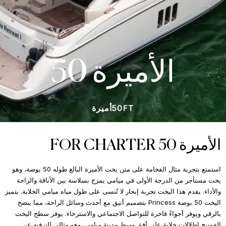
الأميرة 50
50FT
أميرة
الأميرة 50 FOR CHARTER
استمتع بتجربة مثال الفخامة على متن يخت الأميرة البالغ طوله 50 بوصة، وهو
يخت مستأجر من الدرجة الأولى في ميامي يمزج بسلاسة بين الأناقة والراحة
والأداء. يقدم هذا اليخت تجربة إبحار لا تُنسى على طول مياه ميامي الخلابة. يتميز
اليخت 50 بوصة Princess بتصميم أنيق مع أحدث وسائل الراحة، مما ينضح
بالرقي ويوفر أجواءً فاخرة للتواصل الاجتماعي والاسترخاء. يوفر سطح اليخت
الفسيح إطلالات خلابة على أفق وسط مدينة ميامي، وهو مثالي للترفيه عن