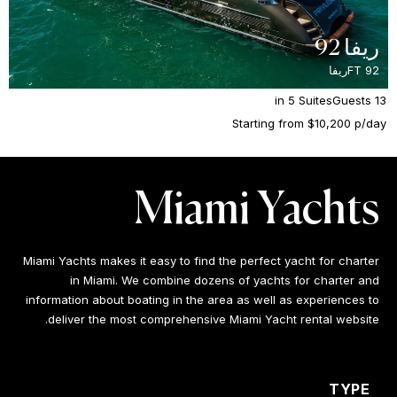
ريفا 92
92 FT
ريفا
in 5 Suites
13 Guests
Starting from $10,200 p/day
Miami Yachts
Miami Yachts makes it easy to find the perfect yacht for charter
in Miami. We combine dozens of yachts for charter and
information about boating in the area as well as experiences to
deliver the most comprehensive Miami Yacht rental website.
TYPE