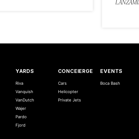
LANZAMI
YARDS
CONCEIERGE
EVENTS
Riva
Cars
Boca Bash
Vanquish
Helicopter
VanDutch
Private Jets
Wajer
Pardo
Fjord