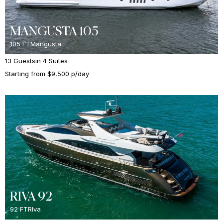
MANGUSTA 105
105 FT
Mangusta
13 Guests
in 4 Suites
Starting from $9,500 p/day
RIVA 92
92 FT
RIva